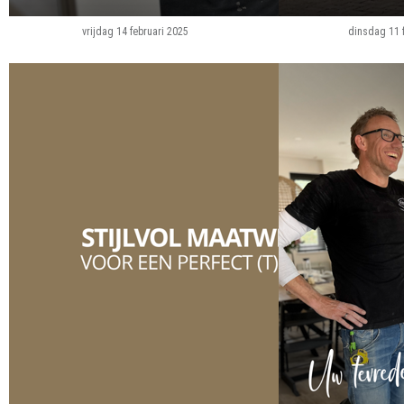
vrijdag 14 februari 2025
dinsdag 11 