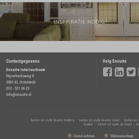
« terug naar overzicht
Contactgegevens
Volg Ensuite
Ensuite Interieurbouw
Nijverheidsweg 8
5061 KL Oisterwijk
013 - 521 06 33
info@ensuite.nl
kamer en suite deuren modern
|
kamer en suite deuren staal
|
kamer en 
maken
|
kamer en suite op maat
|
k